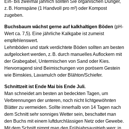
Ein- bis zweimal jährlich sollten Sie organischen Dünger,
z. B. Hornspäne (1 Handvoll pro m²) oder Kompost
zugeben.
Buchsbaum wächst gerne auf kalkhaltigen Böden
(pH-
Wert ca. 7,5). Eine jährliche Kalkgabe ist zumeist
empfehlenswert.
Lehmböden und stark verdichtete Böden sollten am besten
aufgelockert werden, z. B. durch manuelles Auflockern mit
der Grabegabel, Untermischen von Sand oder Kies.
Hervorragend sind Beimischungen von porösem Gestein
wie Bimskies, Lavamulch oder Blähton/Schiefer.
Schnittzeit ist Ende Mai bis Ende Juli.
Man schneidet am besten an bedeckten Tagen, um
Verbrennungen der unteren, noch nicht lichtgewöhnten
Blätter zu vermeiden. Sollte innerhalb von 14 Tagen nach
dem Schnitt sehr sonniges Wetter sein, beschattet man
den Buchs mit einem luftdurchlässigen Netz oder Gewebe.
Mit dem Schnitt nimmt man den Frühjahrsaustrieb weg; in