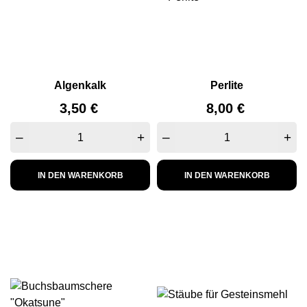
Algenkalk
Perlite
Preis
Preis
3,50 €
8,00 €
–
+
–
+
IN DEN WARENKORB
IN DEN WARENKORB