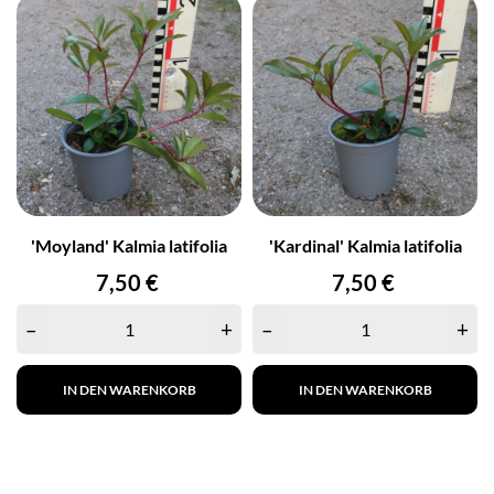
'Moyland' Kalmia latifolia
'Kardinal' Kalmia latifolia
Preis
Preis
7,50 €
7,50 €
–
+
–
+
IN DEN WARENKORB
IN DEN WARENKORB