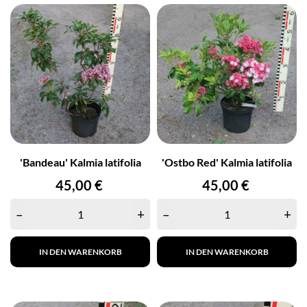
'Bandeau' Kalmia latifolia
'Ostbo Red' Kalmia latifolia
Preis
Preis
45,00 €
45,00 €
–
+
–
+
IN DEN WARENKORB
IN DEN WARENKORB