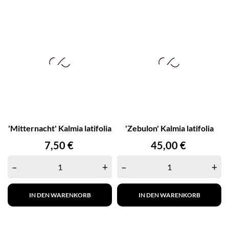
'Mitternacht' Kalmia latifolia
'Zebulon' Kalmia latifolia
Preis
Preis
7,50 €
45,00 €
–
+
–
+
IN DEN WARENKORB
IN DEN WARENKORB