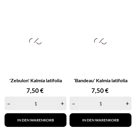
'Zebulon' Kalmia latifolia
'Bandeau' Kalmia latifolia
Preis
Preis
7,50 €
7,50 €
–
+
–
+
IN DEN WARENKORB
IN DEN WARENKORB