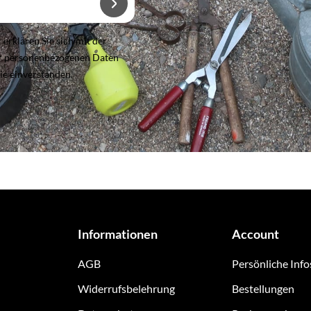
rklären Sie sich mit der
er personenbezogenen Daten
ie einverstanden.
Informationen
Account
AGB
Persönliche Info
Widerrufsbelehrung
Bestellungen