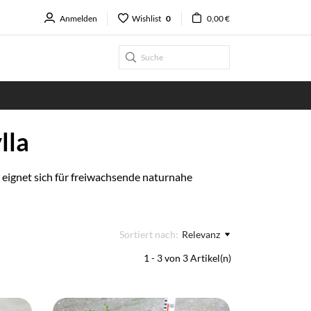
Anmelden
Wishlist
0
0,00 €
lla
 eignet sich für freiwachsende naturnahe
Sortiert nach:
Relevanz
1 - 3 von 3 Artikel(n)