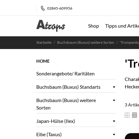
02845-609956
Shop
Tipps und Artik
Startseite
Buchsbaum (Buxus) weitere Sorten
'Trompenbu
'T
HOME
Sonderangebote/ Raritäten
Charak
Hecke
Buchsbaum (Buxus) Standarts
Buchsbaum (Buxus) weitere
3 Artik
Sorten
Japan-Hülse (Ilex)
Eibe (Taxus)