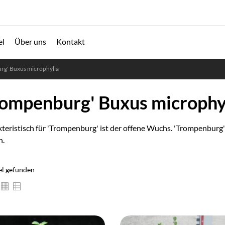
el
Über uns
Kontakt
rg' Buxus microphylla
rompenburg' Buxus microphy
teristisch für 'Trompenburg' ist der offene Wuchs. 'Trompenburg'
n.
el gefunden