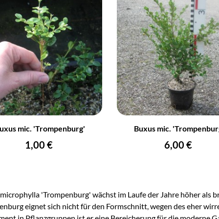
+
–
uxus mic. 'Trompenburg'
Buxus mic. 'Trompenbur
IN DEN WARENKORB
IN DEN WARENKORB
Preis
Preis
1,00 €
6,00 €
microphylla 'Trompenburg' wächst im Laufe der Jahre höher als bre
nburg eignet sich nicht für den Formschnitt, wegen des eher w
ement in Pflanzgruppen ist er eine Bereicherung für die moderne G