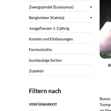
Zwergspindel (Euonymus)
Berglorbeer (Kalmia)
Jungpflanzen 1-2 jährig
Knoten und Einfassungen
Formschnitte
–
buntlaubige Sorten
B
Zubehör
Filtern nach
Buxus 
Trompe
VERFÜGBARKEIT
als El