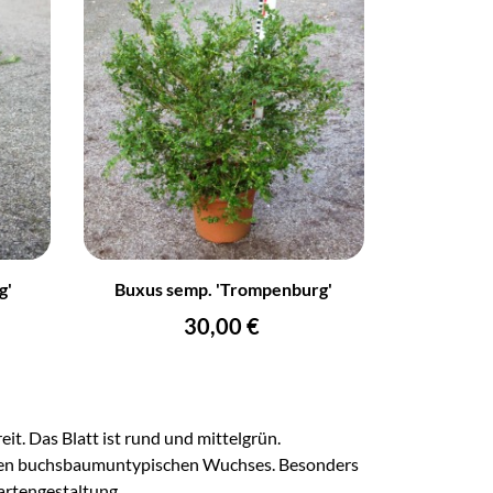
+
–
+
g'
Buxus semp. 'Trompenburg'
IN DEN WARENKORB
Preis
30,00 €
it. Das Blatt ist rund und mittelgrün.
irren buchsbaumuntypischen Wuchses. Besonders
artengestaltung.