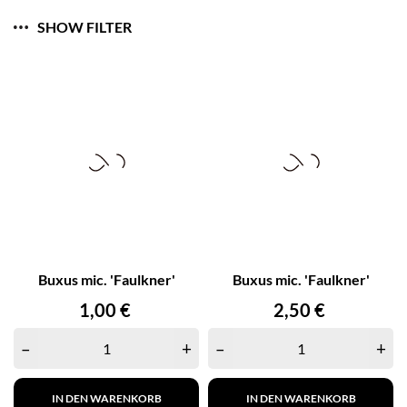
SHOW FILTER
Buxus mic. 'Faulkner'
Buxus mic. 'Faulkner'
Preis
Preis
1,00 €
2,50 €
–
+
–
+
IN DEN WARENKORB
IN DEN WARENKORB