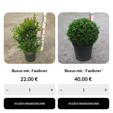
Buxus mic. Faulkner
Buxus mic. 'Faulkner'
Preis
Preis
22,00 €
40,00 €
–
+
–
+
IN DEN WARENKORB
IN DEN WARENKORB