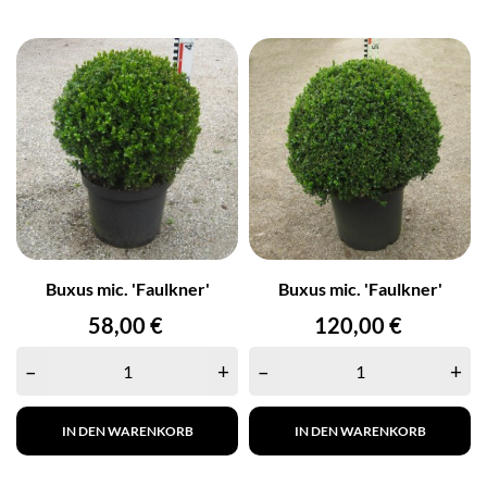
Buxus mic. 'Faulkner'
Buxus mic. 'Faulkner'
Preis
Preis
58,00 €
120,00 €
–
+
–
+
IN DEN WARENKORB
IN DEN WARENKORB