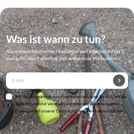
Was ist wann zu tun?
Abonnieren Sie unseren Newsletter und erhalten Sie per E-
mail Infos über Falterflug und anstehende Maßnahmen.
Mit der Anmeldung zum Newsletter erklären Sie sich mit der
Speicherung und Verarbeitung Ihrer personenbezogenen
Daten gemäß unserer Datenschutzrichtlinie einverstanden.