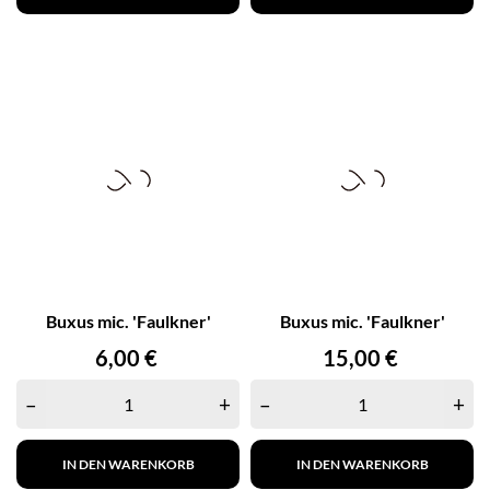
Buxus mic. 'Faulkner'
Buxus mic. 'Faulkner'
Preis
Preis
6,00 €
15,00 €
–
+
–
+
IN DEN WARENKORB
IN DEN WARENKORB