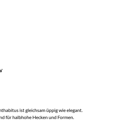
+
a'
thabitus ist gleichsam üppig wie elegant.
ragend für halbhohe Hecken und Formen.