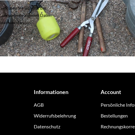
rklären Sie sich mit der
er personenbezogenen Daten
ie einverstanden.
Informationen
Account
AGB
Persönliche Info
Widerrufsbelehrung
Bestellungen
Datenschutz
Rechnungskorre