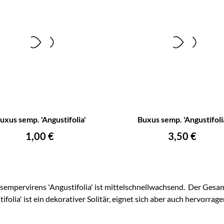
+
–
uxus semp. 'Angustifolia'
Buxus semp. 'Angustifoli
IN DEN WARENKORB
IN DEN WARENKORB
Preis
Preis
1,00 €
3,50 €
sempervirens 'Angustifolia' ist mittelschnellwachsend. Der Gesam
tifolia' ist ein dekorativer Solitär, eignet sich aber auch hervor