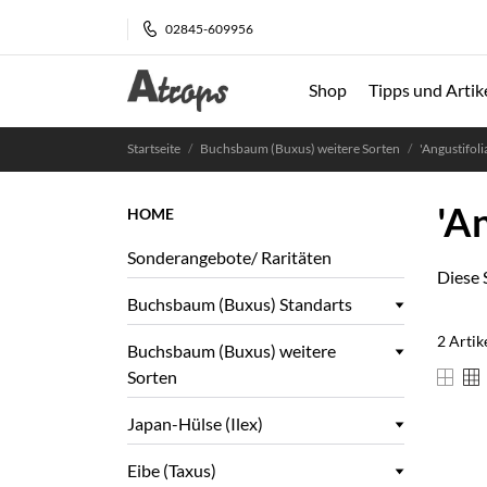
02845-609956
Shop
Tipps und Artik
Startseite
Buchsbaum (Buxus) weitere Sorten
'Angustifol
'A
HOME
Sonderangebote/ Raritäten
Diese 
Buchsbaum (Buxus) Standarts
2 Artik
Buchsbaum (Buxus) weitere
Sorten
Japan-Hülse (Ilex)
Eibe (Taxus)