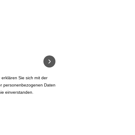
zu tun?
 und erhalten Sie per E-mail Infos über Falterflug und anste
erklären Sie sich mit der
rer personenbezogenen Daten
ie einverstanden.