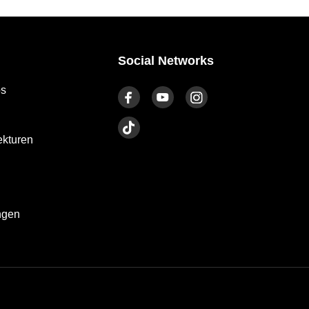
Social Networks
os
kturen
ngen