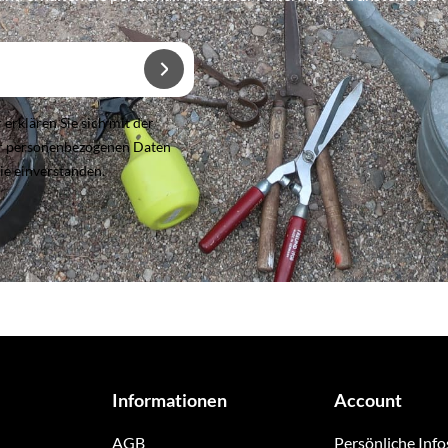
rklären Sie sich mit der
er personenbezogenen Daten
ie einverstanden.
Informationen
Account
AGB
Persönliche Info