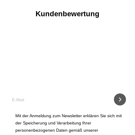
Kundenbewertung
Was ist wann zu tun?
Abonnieren Sie unseren Newsletter und erhalten Sie per
E-mail Infos über Falterflug und anstehende Maßnahmen.
Mit der Anmeldung zum Newsletter erklären Sie sich mit
der Speicherung und Verarbeitung Ihrer
personenbezogenen Daten gemäß unserer