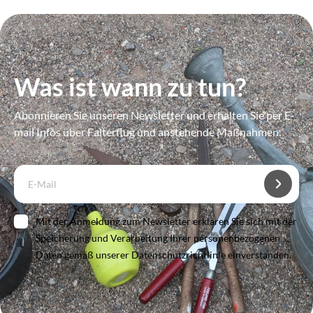
Was ist wann zu tun?
Abonnieren Sie unseren Newsletter und erhalten Sie per E-
mail Infos über Falterflug und anstehende Maßnahmen.
Mit der Anmeldung zum Newsletter erklären Sie sich mit der
Speicherung und Verarbeitung Ihrer personenbezogenen
Daten gemäß unserer Datenschutzrichtlinie einverstanden.