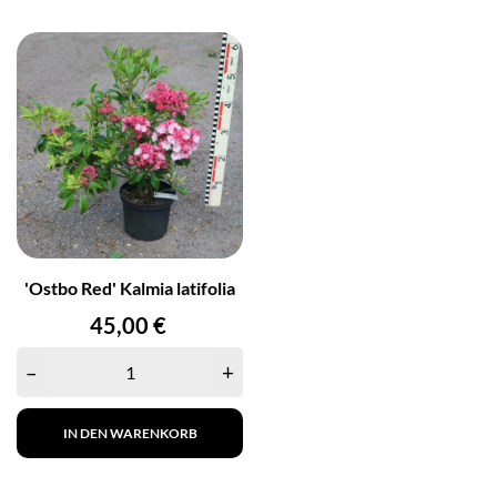
'Ostbo Red' Kalmia latifolia
Preis
45,00 €
–
+
IN DEN WARENKORB