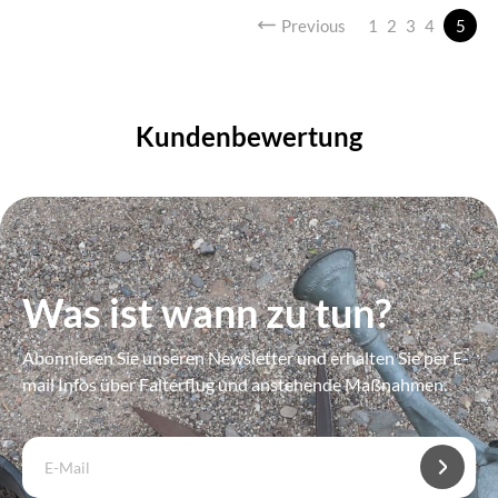
Previous
1
2
3
4
5
Kundenbewertung
Was ist wann zu tun?
Abonnieren Sie unseren Newsletter und erhalten Sie per E-
mail Infos über Falterflug und anstehende Maßnahmen.