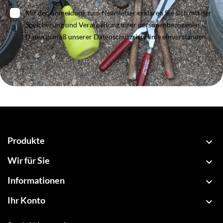
Mit der Anmeldung zum Newsletter erklären Sie sich mit der
Speicherung und Verarbeitung Ihrer personenbezogenen
Daten gemäß unserer Datenschutzrichtlinie einverstanden.
Produkte

Wir für Sie

Informationen

Ihr Konto
