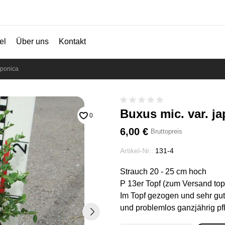
el
Über uns
Kontakt
aponica
Buxus mic. var. j
0
6,00 €
Bruttopreis
Artikel-Nr.:
131-4
Strauch 20 - 25 cm hoch
P 13er Topf (zum Versand topf
Im Topf gezogen und sehr gut 
und problemlos ganzjährig pf