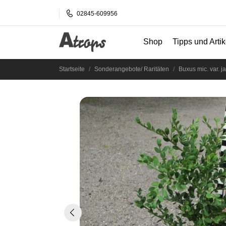
02845-609956
Shop
Tipps und Artik
Startseite
Sonderangebote/ Raritäten
Buxus mic. var. j