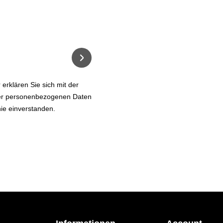
zu tun?
 und erhalten Sie per E-mail Infos über Falterflug und anste
erklären Sie sich mit der
rer personenbezogenen Daten
ie einverstanden.