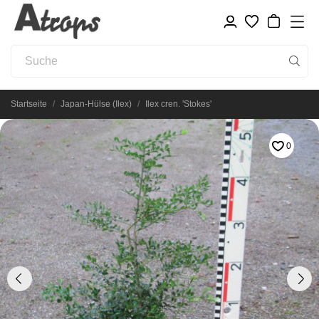
Startseite
Japan-Hülse (Ilex)
Ilex cren. 'Stokes'
0