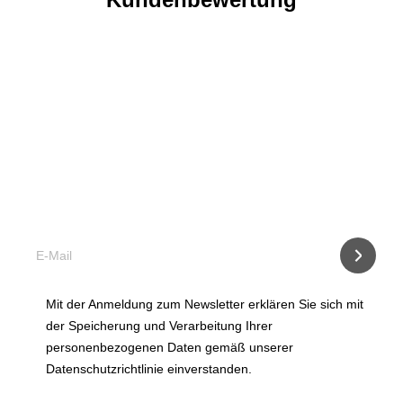
Was ist wann zu tun?
Abonnieren Sie unseren Newsletter und erhalten Sie per
E-mail Infos über Falterflug und anstehende Maßnahmen.
Mit der Anmeldung zum Newsletter erklären Sie sich mit
der Speicherung und Verarbeitung Ihrer
personenbezogenen Daten gemäß unserer
Datenschutzrichtlinie einverstanden.