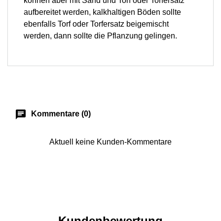
können aber mit Sand und Torf oder Torfersatz
aufbereitet werden, kalkhaltigen Böden sollte
ebenfalls Torf oder Torfersatz beigemischt
werden, dann sollte die Pflanzung gelingen.
chat
Kommentare (0)
Aktuell keine Kunden-Kommentare
Kundenbewertung