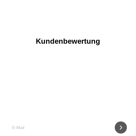
Kundenbewertung
Was ist wann zu tun?
Abonnieren Sie unseren Newsletter und erhalten Sie per
E-mail Infos über Falterflug und anstehende Maßnahmen.