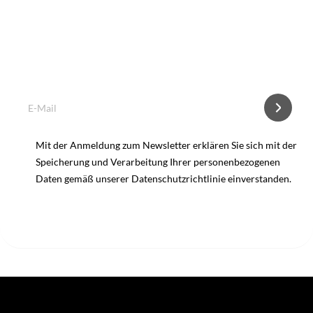
Was ist wann zu tun?
Abonnieren Sie unseren Newsletter und erhalten Sie per E-
mail Infos über Falterflug und anstehende Maßnahmen.
Mit der Anmeldung zum Newsletter erklären Sie sich mit der
Speicherung und Verarbeitung Ihrer personenbezogenen
Daten gemäß unserer Datenschutzrichtlinie einverstanden.