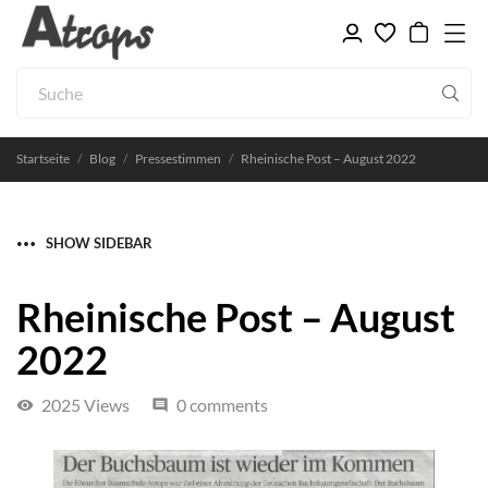
Startseite
Blog
Pressestimmen
Rheinische Post – August 2022
SHOW SIDEBAR
Rheinische Post – August
2022
2025 Views
0 comments
visibility
comment