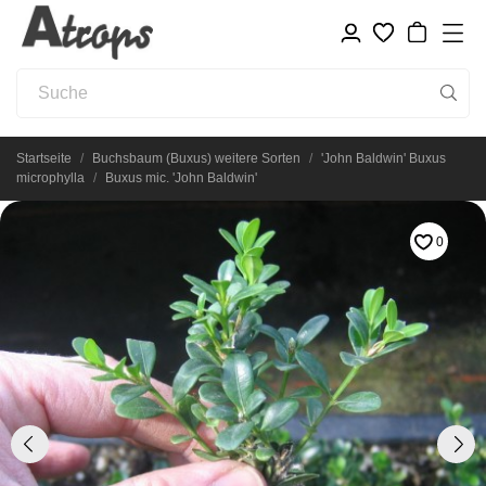
Startseite
Buchsbaum (Buxus) weitere Sorten
'John Baldwin' Buxus
microphylla
Buxus mic. 'John Baldwin'
0